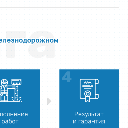
га
Железнодорожном
полнение
Результат
работ
и гарантия