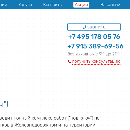
нии
Услуги
Контакты
Акции
Вакансии
звоните
+7 495 178 05 76
+7 915 389-69-56
00
00
без выходных с 9
до 21
получить консультацию
"!
одит полный комплекс работ ("под ключ") по
стков в Железнодорожном и на территории