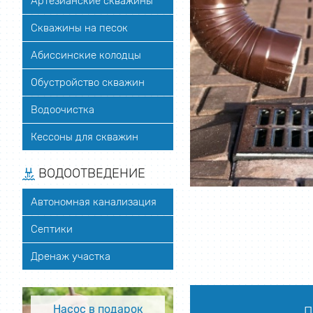
Артезианские скважины
Скважины на песок
Абиссинские колодцы
Обустройство скважин
Водоочистка
Кессоны для скважин
ВОДООТВЕДЕНИЕ
Автономная канализация
Септики
Дренаж участка
Насос в подарок
П