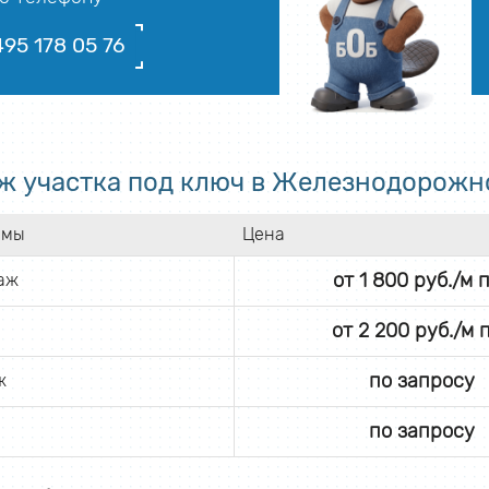
495 178 05 76
ж участка под ключ в Железнодорожн
емы
Цена
от 1 800 руб./м п
аж
от 2 200 руб./м п
по запросу
ж
по запросу