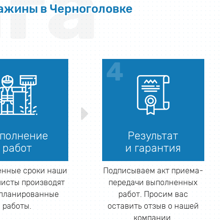
га
важины в Черноголовке
полнение
Результат
работ
и гарантия
енные сроки наши
Подписываем акт приема-
исты производят
передачи выполненных
апланированные
работ. Просим вас
работы.
оставить отзыв о нашей
компании.