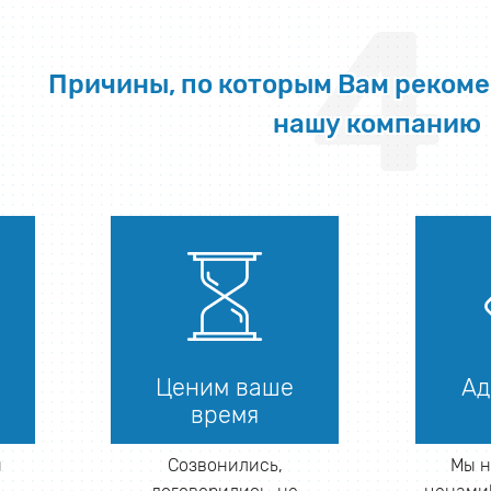
4
Причины, по которым Вам реком
нашу компанию
Ценим ваше
Ад
время
й
Созвонились,
Мы н