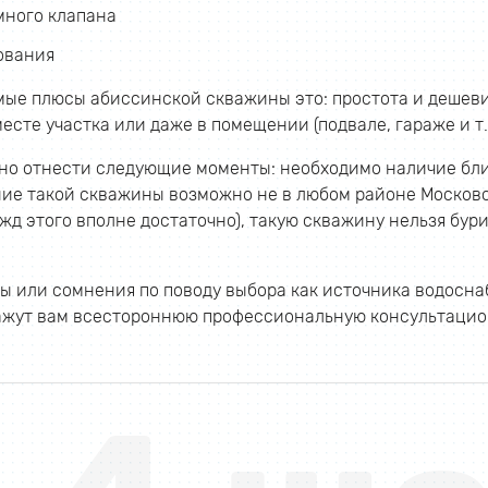
много клапана
ования
ые плюсы абиссинской скважины это: простота и дешеви
есте участка или даже в помещении (подвале, гараже и т.д
но отнести следующие моменты: необходимо наличие бли
ие такой скважины возможно не в любом районе Московск
жд этого вполне достаточно), такую скважину нельзя бур
осы или сомнения по поводу выбора как источника водосн
ажут вам всестороннюю профессиональную консультацио