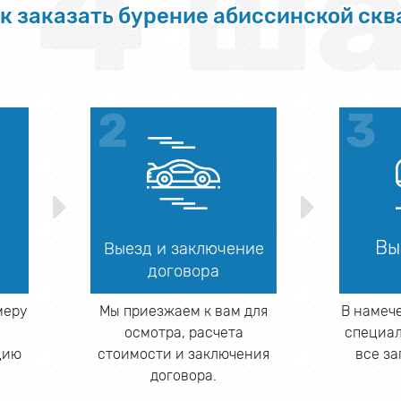
4 ша
к заказать бурение абиссинской ск
Вы
Выезд и заключение
договора
меру
Мы приезжаем к вам для
В намеч
и
осмотра, расчета
специал
цию
стоимости и заключения
все з
договора.