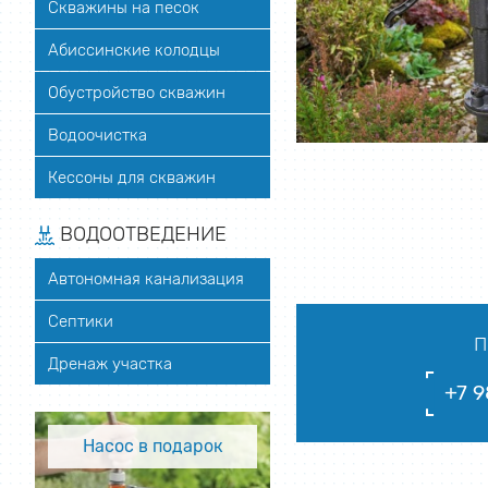
Скважины на песок
Абиссинские колодцы
Обустройство скважин
Водоочистка
Кессоны для скважин
ВОДООТВЕДЕНИЕ
Автономная канализация
Септики
П
Дренаж участка
+7 9
Насос в подарок