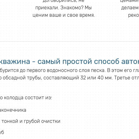
договорились, не
ценами!
приехали. Знакомо? Мы
делаем
ценим ваше и свое время.
реко
кважина - самый простой способ авто
урится до первого водоносного слоя песка. В этом его г
 обсадной трубы, составляющий 32 или 40 мм. Третье отл
о колодца состоит из:
аконечника
 тонкой и грубой очистки
уб