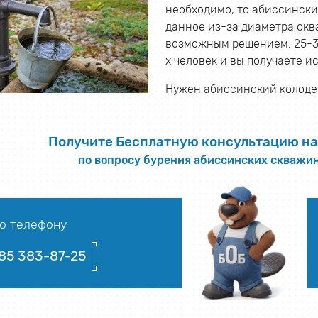
необходимо, то абиссински
данное из-за диаметра скв
возможным решением. 25-33 
х человек и вы получаете и
Нужен абиссинский колодец
Получите Бесплатную консультацию на
по вопросу бурения абиссинских скважин
о телефону
85 383-87-25