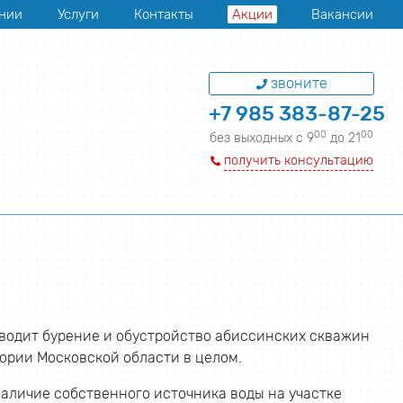
нии
Услуги
Контакты
Акции
Вакансии
звоните
+7 985 383-87-25
00
00
без выходных с 9
до 21
получить консультацию
водит бурение и обустройство абиссинских скважин
тории Московской области в целом.
наличие собственного источника воды на участке