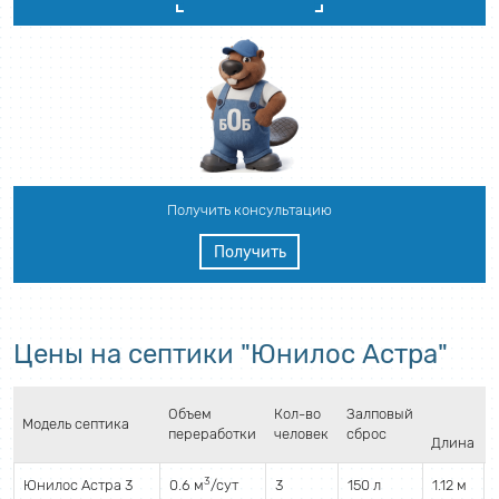
Получить консультацию
Получить
Цены на септики "Юнилос Астра"
Объем
Кол-во
Залповый
Модель септика
переработки
человек
сброс
Длина
3
Юнилос Астра 3
0.6 м
/сут
3
150 л
1.12 м