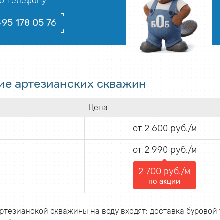
о телефону
495 178 05 76
ие артезианских скважин
Цена
от 2 600 руб./м
от 2 990 руб./м
2 700 руб./м
по акции
ртезианской скважины на воду входят: доставка буровой 