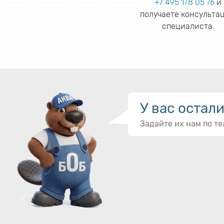
+7 495 178 05 76
и
получаете консульта
специалиста.
У вас остал
Задайте их нам по т