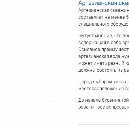
Артезианская скв
Артезианская скважина
составляет не менее 
специального оборудо
Бытует мнение, что во
содержащая в себе вр
Основное преимуществ
артезианская вода нуж
может иметь разный х
должны состоять из р
Перед выбором типа ск
месторасположение ваш
До начала бурения то
осветит все вопросы, 