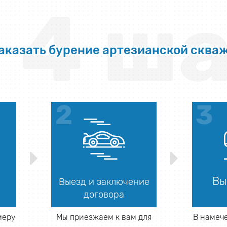
4 ша
заказать бурение артезианской сква
Вы
Выезд и заключение
договора
меру
Мы приезжаем к вам для
В намеч