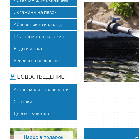
Артезианские скважины
Скважины на песок
Абиссинские колодцы
Обустройство скважин
Водоочистка
Кессоны для скважин
ВОДООТВЕДЕНИЕ
Автономная канализация
Септики
Дренаж участка
Насос в подарок