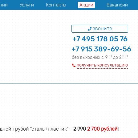
нии
Услуги
Контакты
Акции
Вакансии
звоните
+7 495 178 05 76
+7 915 389-69-56
00
00
без выходных с 9
до 21
получить консультацию
дной трубой "сталь+пластик" -
2 990
2 700 рублей
!