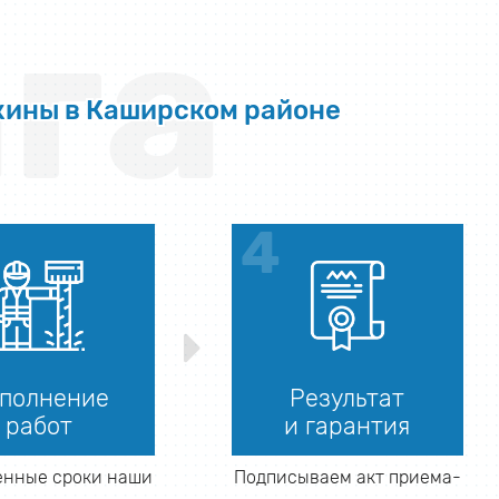
га
жины в Каширском районе
полнение
Результат
работ
и гарантия
енные сроки наши
Подписываем акт приема-