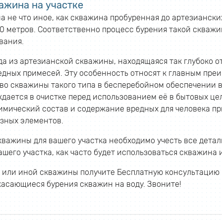
ажина на участке
 не что иное, как скважина пробуренная до артезианских
50 метров. Соответственно процесс бурения такой скваж
вания.
да из артезианской скважины, находящаяся так глубоко о
едных примесей. Эту особенность относят к главным преи
о скважины такого типа в бесперебойном обеспечении во
дается в очистке перед использованием её в бытовых це
имический состав и содержание вредных для человека пр
азных элементов.
важины для вашего участка необходимо учесть все детали
его участка, как часто будет использоваться скважина и
й или иной скважины получите Бесплатную консультацию
касающиеся бурения скважин на воду. Звоните!