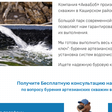
Компания «АкваБоб» произ
скважин в Каширском район
Большой парк современной
позволяют нам гарантироват
их выполнения.
Мы готовы выполнить весь 
ключ": бурение артезианско
установка систем водоочис
Ищете надежную буровую к
Получите Бесплатную консультацию на
по вопросу бурения артезианских скважин 