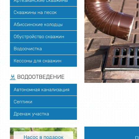
Артезианские скважины
Скважины на песок
Абиссинские колодцы
Обустройство скважин
Водоочистка
Кессоны для скважин
ВОДООТВЕДЕНИЕ
Автономная канализация
Септики
Дренаж участка
Насос в подарок
П