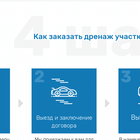
4 ша
Как заказать дренаж участ
Вы
Выезд и заключение
договора
меру
Мы приезжаем к вам для
В намеч