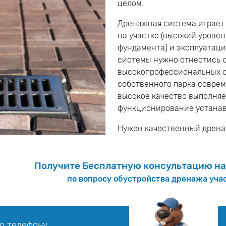
целом.
Дренажная система играет 
на участке (высокий урове
фундамента) и эксплуатаци
системы нужно отнестись 
высокопрофессиональных с
собственного парка соврем
высокое качество выполня
функционирование устанав
Нужен качественный дренаж
Получите Бесплатную консультацию на
по вопросу обустройства дренажа уча
о телефону