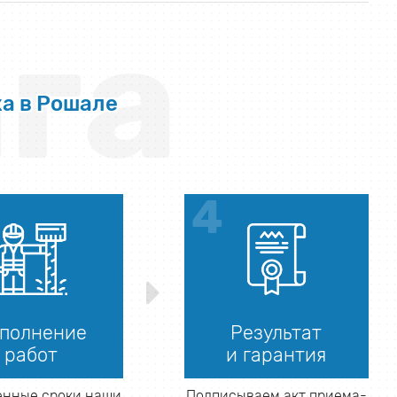
га
ка в Рошале
полнение
Результат
работ
и гарантия
енные сроки наши
Подписываем акт приема-