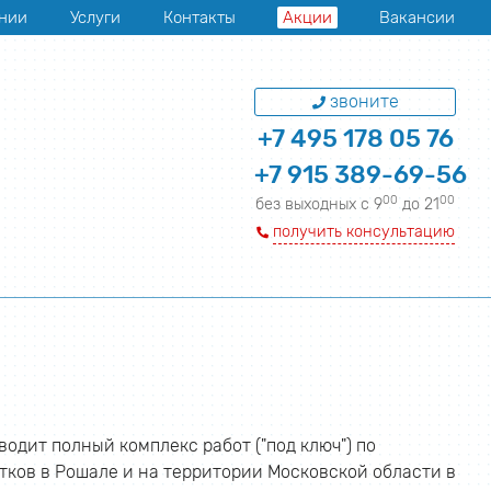
нии
Услуги
Контакты
Акции
Вакансии
звоните
+7 495 178 05 76
+7 915 389-69-56
00
00
без выходных с 9
до 21
получить консультацию
одит полный комплекс работ ("под ключ") по
тков в Рошале и на территории Московской области в