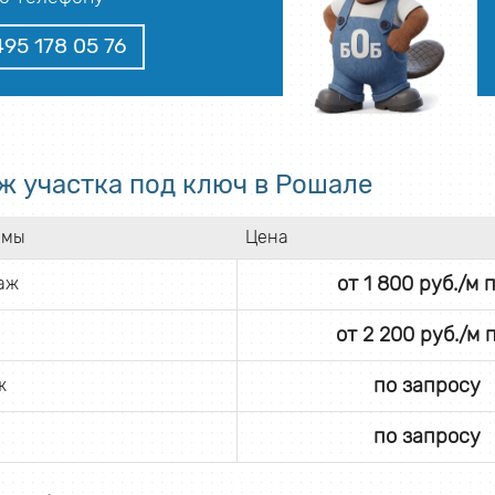
495 178 05 76
ж участка под ключ в Рошале
емы
Цена
от 1 800 руб./м п
аж
от 2 200 руб./м п
по запросу
ж
по запросу