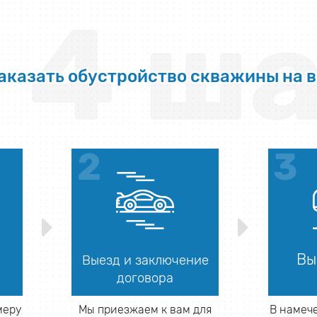
4 ша
заказать обустройство скважины на 
Вы
Выезд и заключение
договора
меру
Мы приезжаем к вам для
В намеч