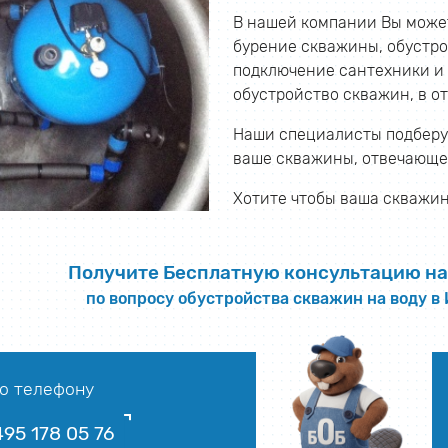
В нашей компании Вы может
бурение скважины, обустрой
подключение сантехники и 
обустройство скважин, в о
Наши специалисты подберут
ваше скважины, отвечающе
Хотите чтобы ваша скважин
Получите Бесплатную консультацию на
по вопросу обустройства скважин на воду в
о телефону
495 178 05 76