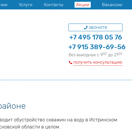
нии
Услуги
Контакты
Акции
Вакансии
звоните
+7 495 178 05 76
+7 915 389-69-56
00
00
без выходных с 9
до 21
получить консультацию
районе
водит обустройство скважин на воду в Истринском
сковской области в целом.