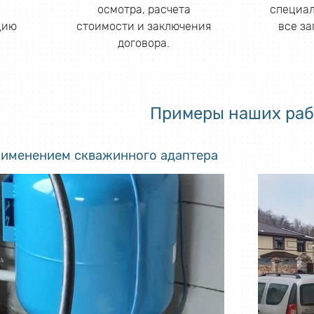
осмотра, расчета
специал
цию
стоимости и заключения
все з
договора.
Примеры наших раб
рименением скважинного адаптера