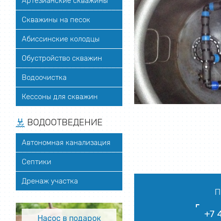
Артезианские скважины
Скважины на песок
Абиссинские колодцы
Обустройство скважин
Водоочистка
Кессоны для скважин
ВОДООТВЕДЕНИЕ
Автономная канализация
Септики
Дренаж участка
П
+7 
Насос в подарок