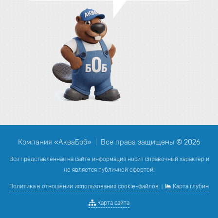
Компания «АкваБоб»
Все права защищены © 2026
|
Вся представленная на сайте информация носит справочный характер и
не является публичной офертой!
Политика в отношении использования cookie-файлов
Карта глубин
|
Карта сайта