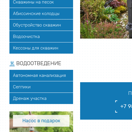
Скважины на песок
Абиссинские колодцы
Обустройство скважин
Водоочистка
Кессоны для скважин
ВОДООТВЕДЕНИЕ
Автономная канализация
Септики
П
Дренаж участка
+7 9
Насос в подарок