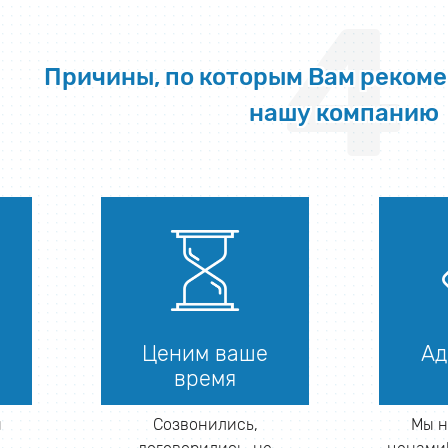
4
Причины, по которым Вам реком
нашу компанию
Ценим ваше
Ад
время
й
Созвонились,
Мы н