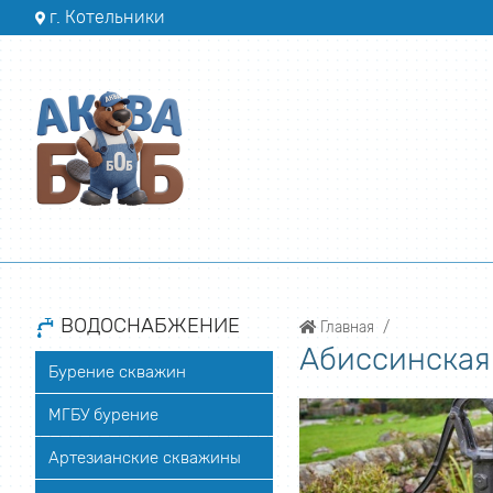
г. Котельники
ВОДОСНАБЖЕНИЕ
Главная
Абиссинская
Бурение скважин
МГБУ бурение
Артезианские скважины