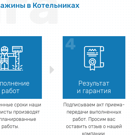
га
важины в Котельниках
полнение
Результат
работ
и гарантия
енные сроки наши
Подписываем акт приема-
исты производят
передачи выполненных
апланированные
работ. Просим вас
работы.
оставить отзыв о нашей
компании.