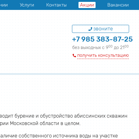
нии
Услуги
Контакты
Акции
Вакансии
звоните
+7 985 383-87-25
00
00
без выходных с 9
до 21
получить консультацию
водит бурение и обустройство абиссинских скважин
ории Московской области в целом.
наличие собственного источника воды на участке