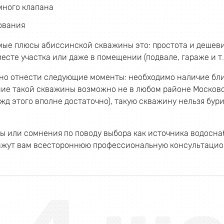
много клапана
ования
ые плюсы абиссинской скважины это: простота и дешеви
есте участка или даже в помещении (подвале, гараже и т.д
но отнести следующие моменты: необходимо наличие бли
ие такой скважины возможно не в любом районе Московск
жд этого вполне достаточно), такую скважину нельзя бур
осы или сомнения по поводу выбора как источника водосн
ажут вам всестороннюю профессиональную консультацио