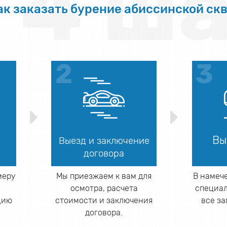
4 ша
ак заказать бурение абиссинской ск
Вы
Выезд и заключение
договора
меру
Мы приезжаем к вам для
В намеч
и
осмотра, расчета
специал
цию
стоимости и заключения
все з
договора.