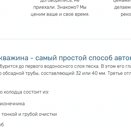
договорились, не
ценами!
приехали. Знакомо? Мы
делаем
ценим ваше и свое время.
реко
кважина - самый простой способ авто
урится до первого водоносного слоя песка. В этом его г
 обсадной трубы, составляющий 32 или 40 мм. Третье отл
о колодца состоит из:
аконечника
 тонкой и грубой очистки
уб