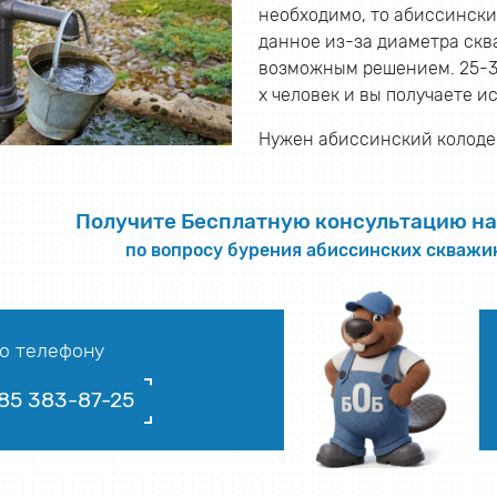
необходимо, то абиссински
данное из-за диаметра скв
возможным решением. 25-33 
х человек и вы получаете и
Нужен абиссинский колодец
Получите Бесплатную консультацию на
по вопросу бурения абиссинских скважи
о телефону
85 383-87-25