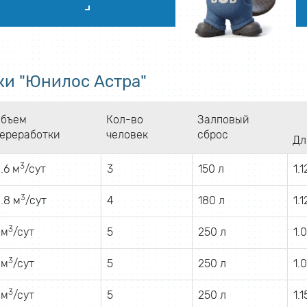
ки "Юнилос Астра"
бъем
Кол-во
Залповый
ереработки
человек
сброс
Дл
3
.6 м
/сут
3
150 л
1.1
3
.8 м
/сут
4
180 л
1.1
3
 м
/сут
5
250 л
1.
3
 м
/сут
5
250 л
1.
3
 м
/сут
5
250 л
1.1