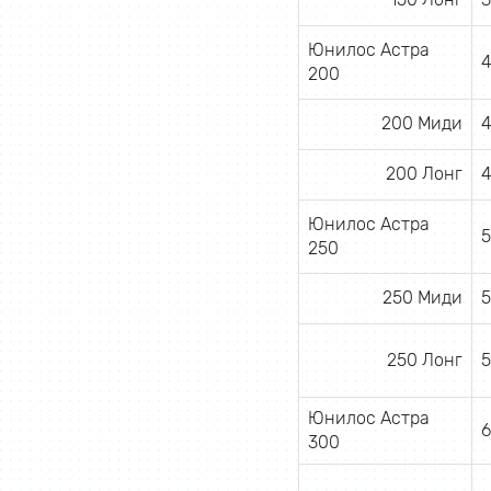
Юнилос Астра
4
200
200 Миди
4
200 Лонг
4
Юнилос Астра
5
250
250 Миди
5
250 Лонг
5
Юнилос Астра
6
300