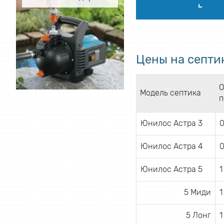
Цены на септи
О
Модель септика
п
Юнилос Астра 3
0
Юнилос Астра 4
0
Юнилос Астра 5
1
5 Миди
1
5 Лонг
1