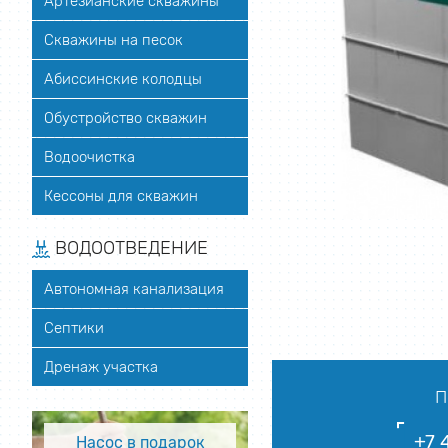
Артезианские скважины
Скважины на песок
Абиссинские колодцы
Обустройство скважин
Водоочистка
Кессоны для скважин
ВОДООТВЕДЕНИЕ
Автономная канализация
Септики
Дренаж участка
П
+7 
Насос в подарок