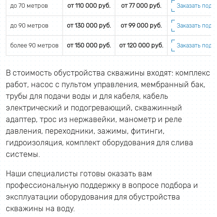
до 70 метров
от 110 000 руб.
от 77 000 руб.
Заказать подб
до 90 метров
от 130 000 руб.
от 99 000 руб.
Заказать подб
более 90 метров
от 150 000 руб.
от 120 000 руб.
Заказать подб
В стоимость обустройства скважины входят: комплекс
работ, насос с пультом управления, мембранный бак,
трубы для подачи воды и для кабеля, кабель
электрический и подогревающий, скважинный
адаптер, трос из нержавейки, манометр и реле
давления, переходники, зажимы, фитинги,
гидроизоляция, комплект оборудования для слива
системы.
Наши специалисты готовы оказать вам
профессиональную поддержку в вопросе подбора и
эксплуатации оборудования для обустройства
скважины на воду.