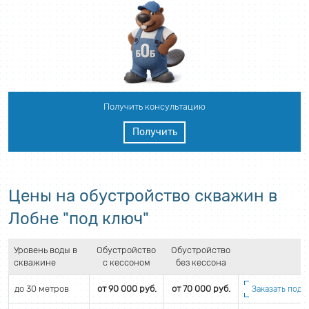
Получить консультацию
Получить
Цены на обустройство скважин в
Лобне "под ключ"
Уровень воды в
Обустройство
Обустройство
скважине
с кессоном
без кессона
до 30 метров
от 90 000 руб.
от 70 000 руб.
Заказать подб