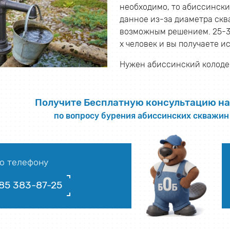
необходимо, то абиссински
данное из-за диаметра скв
возможным решением. 25-33 
х человек и вы получаете и
Нужен абиссинский колодец
Получите Бесплатную консультацию на
по вопросу бурения абиссинских скважин
о телефону
85 383-87-25