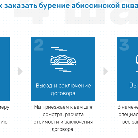
4 ша
к заказать бурение абиссинской скв
Вы
Выезд и заключение
договора
меру
Мы приезжаем к вам для
В намеч
и
осмотра, расчета
специал
цию
стоимости и заключения
все з
договора.