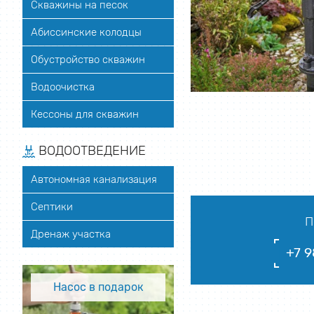
Скважины на песок
Абиссинские колодцы
Обустройство скважин
Водоочистка
Кессоны для скважин
ВОДООТВЕДЕНИЕ
Автономная канализация
Септики
П
Дренаж участка
+7 9
Насос в подарок