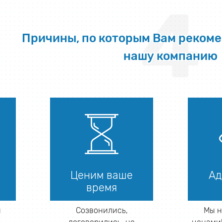
4
Причины, по которым Вам реком
нашу компанию
Ценим ваше
Ад
время
й
Созвонились,
Мы н