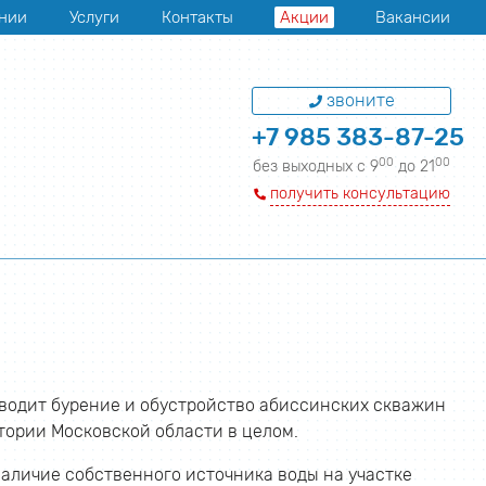
нии
Услуги
Контакты
Акции
Вакансии
звоните
+7 985 383-87-25
00
00
без выходных с 9
до 21
получить консультацию
водит бурение и обустройство абиссинских скважин
итории Московской области в целом.
наличие собственного источника воды на участке