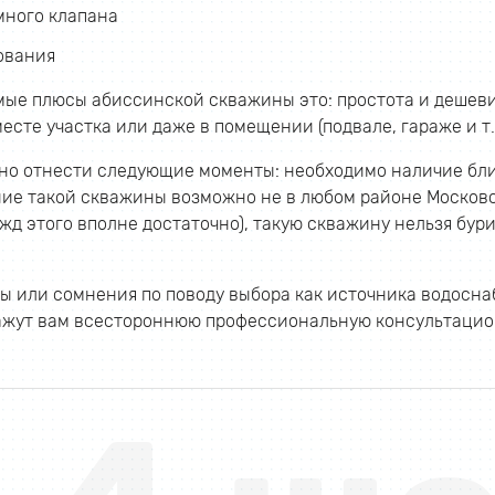
много клапана
ования
ые плюсы абиссинской скважины это: простота и дешеви
есте участка или даже в помещении (подвале, гараже и т.д
но отнести следующие моменты: необходимо наличие бли
ие такой скважины возможно не в любом районе Московск
жд этого вполне достаточно), такую скважину нельзя бур
осы или сомнения по поводу выбора как источника водосн
ажут вам всестороннюю профессиональную консультацио