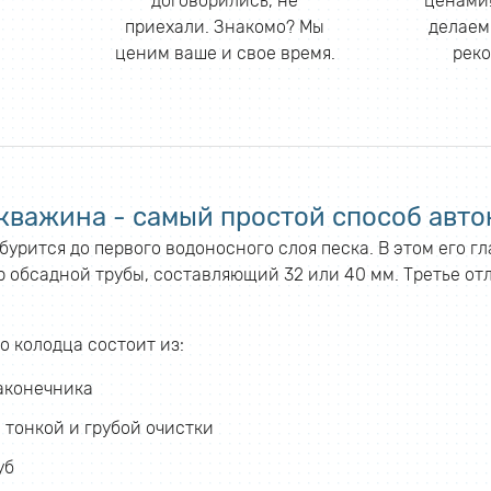
договорились, не
ценами!
приехали. Знакомо? Мы
делаем
ценим ваше и свое время.
реко
кважина - самый простой способ авто
урится до первого водоносного слоя песка. В этом его г
 обсадной трубы, составляющий 32 или 40 мм. Третье отл
о колодца состоит из:
аконечника
 тонкой и грубой очистки
уб