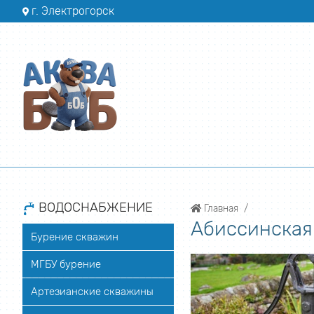
г. Электрогорск
ВОДОСНАБЖЕНИЕ
Главная
Абиссинская
Бурение скважин
МГБУ бурение
Артезианские скважины