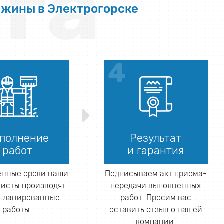
га
ажины в Электрогорске
полнение
Результат
работ
и гарантия
енные сроки наши
Подписываем акт приема-
исты производят
передачи выполненных
апланированные
работ. Просим вас
работы.
оставить отзыв о нашей
компании.