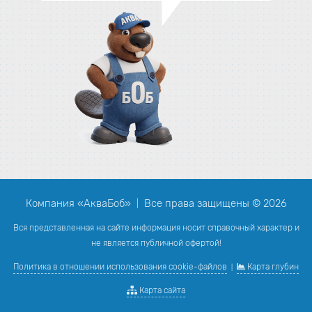
Компания «АкваБоб»
Все права защищены © 2026
|
Вся представленная на сайте информация носит справочный характер и
не является публичной офертой!
Политика в отношении использования cookie-файлов
Карта глубин
|
Карта сайта