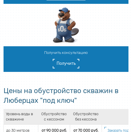
Получить консультацию
Получить
Цены на обустройство скважин в
Люберцах "под ключ"
Уровень воды в
Обустройство
Обустройство
скважине
с кессоном
без кессона
до 30 метров
от 90 000 руб.
от 70 000 руб.
Заказать подб