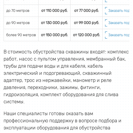
до 70 метров
от 110 000 руб.
от 77 000 руб.
Заказать подб
до 90 метров
от 130 000 руб.
от 99 000 руб.
Заказать подб
более 90 метров
от 150 000 руб.
от 120 000 руб.
Заказать подб
В стоимость обустройства скважины входят: комплекс
работ, насос с пультом управления, мембранный бак,
трубы для подачи воды и для кабеля, кабель
электрический и подогревающий, скважинный
адаптер, трос из нержавейки, манометр и реле
давления, переходники, зажимы, фитинги,
гидроизоляция, комплект оборудования для слива
системы.
Наши специалисты готовы оказать вам
профессиональную поддержку в вопросе подбора и
эксплуатации оборудования для обустройства