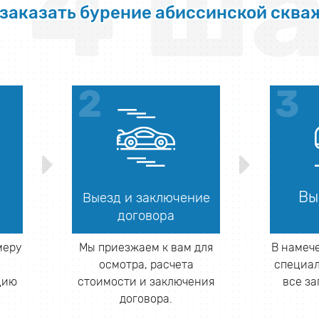
4 ша
 заказать бурение абиссинской сква
Вы
Выезд и заключение
договора
меру
Мы приезжаем к вам для
В намеч
и
осмотра, расчета
специал
цию
стоимости и заключения
все з
договора.