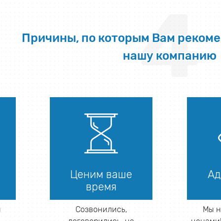
4
Причины, по которым Вам реком
нашу компанию
Ценим ваше
Ад
время
й
Созвонились,
Мы н