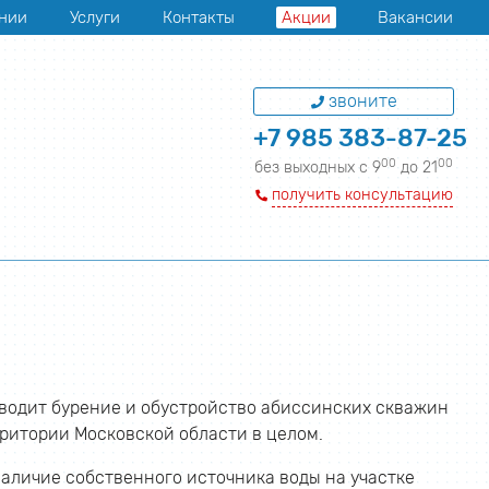
нии
Услуги
Контакты
Акции
Вакансии
звоните
+7 985 383-87-25
00
00
без выходных с 9
до 21
получить консультацию
водит бурение и обустройство абиссинских скважин
рритории Московской области в целом.
наличие собственного источника воды на участке