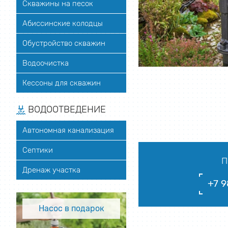
Скважины на песок
Абиссинские колодцы
Обустройство скважин
Водоочистка
Кессоны для скважин
ВОДООТВЕДЕНИЕ
Автономная канализация
Септики
П
Дренаж участка
+7 9
Насос в подарок