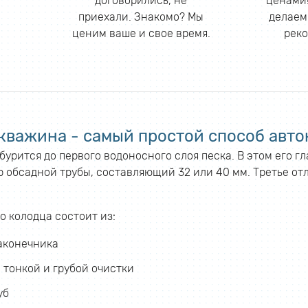
договорились, не
ценами!
приехали. Знакомо? Мы
делаем
ценим ваше и свое время.
реко
кважина - самый простой способ авто
урится до первого водоносного слоя песка. В этом его г
 обсадной трубы, составляющий 32 или 40 мм. Третье отл
о колодца состоит из:
аконечника
 тонкой и грубой очистки
уб