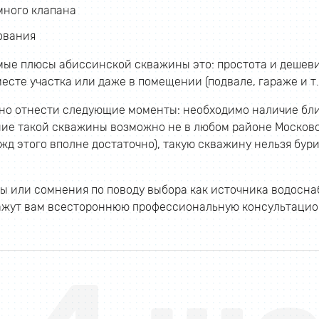
много клапана
ования
ые плюсы абиссинской скважины это: простота и дешеви
есте участка или даже в помещении (подвале, гараже и т.д
но отнести следующие моменты: необходимо наличие бли
ие такой скважины возможно не в любом районе Московск
жд этого вполне достаточно), такую скважину нельзя бур
осы или сомнения по поводу выбора как источника водосн
ажут вам всестороннюю профессиональную консультацио