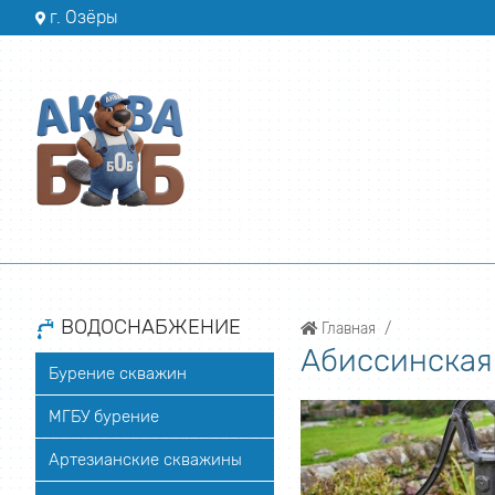
г. Озёры
ВОДОСНАБЖЕНИЕ
Главная
Абиссинская
Бурение скважин
МГБУ бурение
Артезианские скважины