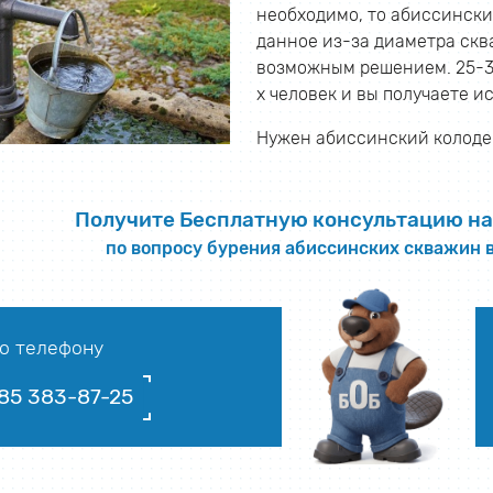
необходимо, то абиссински
данное из-за диаметра скв
возможным решением. 25-33 
х человек и вы получаете и
Нужен абиссинский колодец
Получите Бесплатную консультацию на
по вопросу бурения абиссинских скважин 
о телефону
85 383-87-25