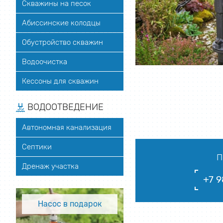
Скважины на песок
Абиссинские колодцы
Обустройство скважин
Водоочистка
Кессоны для скважин
ВОДООТВЕДЕНИЕ
Автономная канализация
Септики
П
Дренаж участка
+7 9
Насос в подарок