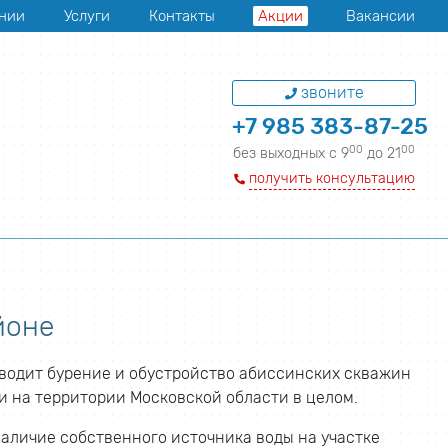
нии
Услуги
Контакты
Акции
Вакансии
звоните
+7 985 383-87-25
00
00
без выходных с 9
до 21
получить консультацию
йоне
водит бурение и обустройство абиссинских скважин
 на территории Московской области в целом.
наличие собственного источника воды на участке