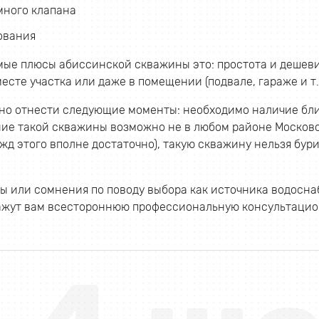
много клапана
ования
ые плюсы абиссинской скважины это: простота и дешеви
есте участка или даже в помещении (подвале, гараже и т.д
но отнести следующие моменты: необходимо наличие бли
ие такой скважины возможно не в любом районе Московск
жд этого вполне достаточно), такую скважину нельзя бур
осы или сомнения по поводу выбора как источника водосн
ажут вам всестороннюю профессиональную консультацио