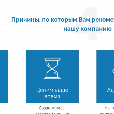
4
Причины, по которым Вам реком
нашу компанию
Ценим ваше
Ад
время
й
Созвонились,
Мы н