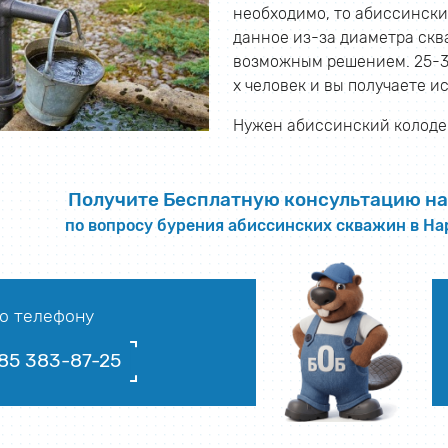
необходимо, то абиссински
данное из-за диаметра скв
возможным решением. 25-33 
х человек и вы получаете и
Нужен абиссинский колодец
Получите Бесплатную консультацию на
по вопросу бурения абиссинских скважин в Н
о телефону
85 383-87-25