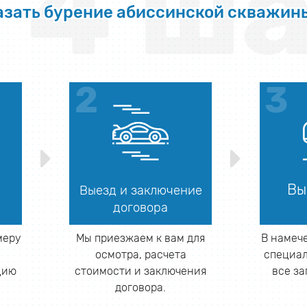
4 ша
азать бурение абиссинской скважин
Вы
Выезд и заключение
договора
меру
Мы приезжаем к вам для
В намеч
и
осмотра, расчета
специал
цию
стоимости и заключения
все з
договора.