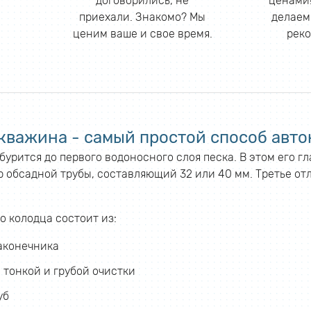
договорились, не
ценами!
приехали. Знакомо? Мы
делаем
ценим ваше и свое время.
реко
кважина - самый простой способ авто
урится до первого водоносного слоя песка. В этом его г
 обсадной трубы, составляющий 32 или 40 мм. Третье отл
о колодца состоит из:
аконечника
 тонкой и грубой очистки
уб